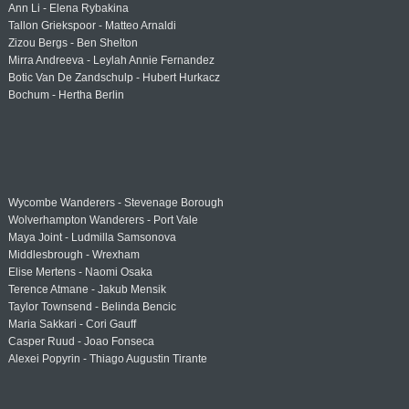
Ann Li - Elena Rybakina
Tallon Griekspoor - Matteo Arnaldi
Zizou Bergs - Ben Shelton
Mirra Andreeva - Leylah Annie Fernandez
Botic Van De Zandschulp - Hubert Hurkacz
Bochum - Hertha Berlin
Wycombe Wanderers - Stevenage Borough
Wolverhampton Wanderers - Port Vale
Maya Joint - Ludmilla Samsonova
Middlesbrough - Wrexham
Elise Mertens - Naomi Osaka
Terence Atmane - Jakub Mensik
Taylor Townsend - Belinda Bencic
Maria Sakkari - Cori Gauff
Casper Ruud - Joao Fonseca
Alexei Popyrin - Thiago Augustin Tirante