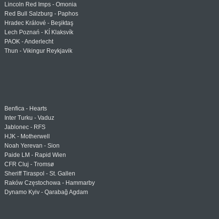
Lincoln Red Imps - Omonia
Red Bull Salzburg - Paphos
Hradec Králové - Beşiktaş
Lech Poznań - KÍ Klaksvík
PAOK - Anderlecht
Thun - Vikingur Reykjavik
Benfica - Hearts
Inter Turku - Vaduz
Jablonec - RFS
HJK - Motherwell
Noah Yerevan - Sion
Paide LM - Rapid Wien
CFR Cluj - Tromsø
Sheriff Tiraspol - St. Gallen
Raków Częstochowa - Hammarby
Dynamo Kyiv - Qarabağ Agdam