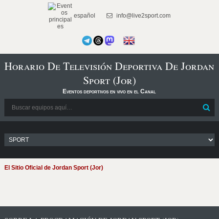
español
info@live2sport.com
Horario De Televisión Deportiva De Jordan
Sport (Jor)
Eventos deportivos en vivo en el Canal
El Sitio Oficial de Jordan Sport (Jor)