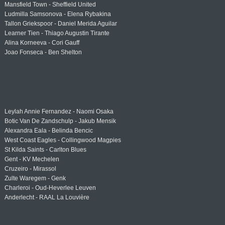
Mansfield Town - Sheffield United
Ludmilla Samsonova - Elena Rybakina
Tallon Griekspoor - Daniel Merida Aguilar
Learner Tien - Thiago Augustin Tirante
Alina Korneeva - Cori Gauff
Joao Fonseca - Ben Shelton
Leylah Annie Fernandez - Naomi Osaka
Botic Van De Zandschulp - Jakub Mensik
Alexandra Eala - Belinda Bencic
West Coast Eagles - Collingwood Magpies
St Kilda Saints - Carlton Blues
Gent - KV Mechelen
Cruzeiro - Mirassol
Zulte Waregem - Genk
Charleroi - Oud-Heverlee Leuven
Anderlecht - RAAL La Louvière