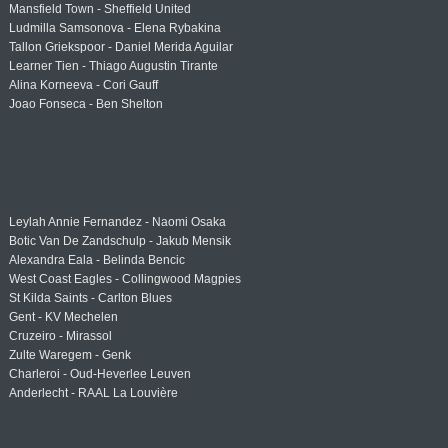
Mansfield Town - Sheffield United
Ludmilla Samsonova - Elena Rybakina
Tallon Griekspoor - Daniel Merida Aguilar
Learner Tien - Thiago Augustin Tirante
Alina Korneeva - Cori Gauff
Joao Fonseca - Ben Shelton
Leylah Annie Fernandez - Naomi Osaka
Botic Van De Zandschulp - Jakub Mensik
Alexandra Eala - Belinda Bencic
West Coast Eagles - Collingwood Magpies
St Kilda Saints - Carlton Blues
Gent - KV Mechelen
Cruzeiro - Mirassol
Zulte Waregem - Genk
Charleroi - Oud-Heverlee Leuven
Anderlecht - RAAL La Louvière