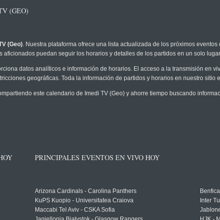
TV (GEO)
TV (Geo)
. Nuestra plataforma ofrece una lista actualizada de los próximos eventos 
 aficionados puedan seguir los horarios y detalles de los partidos en un solo lugar
rciona datos analíticos e información de horarios. El acceso a la transmisión en 
ricciones geográficas. Toda la información de partidos y horarios en nuestro sitio e
partiendo este calendario de Imedi TV (Geo) y ahorre tiempo buscando informació
 HOY
PRINCIPALES EVENTOS EN VIVO HOY
Arizona Cardinals - Carolina Panthers
Benfica
KuPS Kuopio - Universitatea Craiova
Inter T
Maccabi Tel Aviv - CSKA Sofia
Jablon
Jagiellonia Białystok - Glasgow Rangers
HJK - M