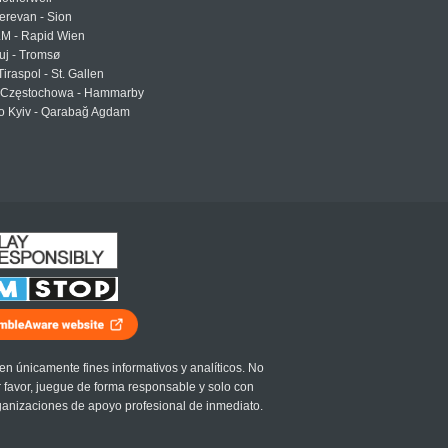
erevan - Sion
LM - Rapid Wien
uj - Tromsø
Tiraspol - St. Gallen
Częstochowa - Hammarby
 Kyiv - Qarabağ Agdam
en únicamente fines informativos y analíticos. No
r favor, juegue de forma responsable y solo con
ganizaciones de apoyo profesional de inmediato.