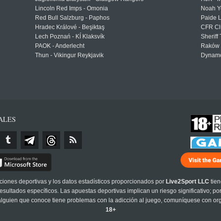
Lincoln Red Imps - Omonia
Noah Y
Red Bull Salzburg - Paphos
Paide 
Hradec Králové - Beşiktaş
CFR Cl
Lech Poznań - KÍ Klaksvík
Sheriff 
PAOK - Anderlecht
Raków 
Thun - Vikingur Reykjavik
Dynamo
ALES
cciones deportivas y los datos estadísticos proporcionados por
Live2Sport LLC
tien
sultados específicos. Las apuestas deportivas implican un riesgo significativo; po
 alguien que conoce tiene problemas con la adicción al juego, comuníquese con or
18+