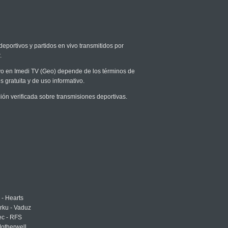
deportivos y partidos en vivo transmitidos por
.
vivo en Imedi TV (Geo) depende de los términos de
s gratuita y de uso informativo.
n verificada sobre transmisiones deportivas.
 - Hearts
urku - Vaduz
ec - RFS
otherwell