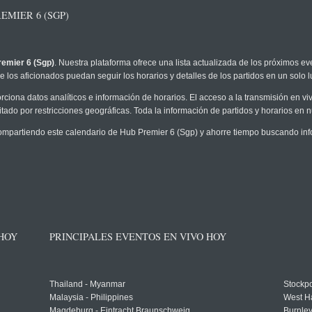
MIER 6 (SGP)
emier 6 (Sgp)
. Nuestra plataforma ofrece una lista actualizada de los próximos ev
 los aficionados puedan seguir los horarios y detalles de los partidos en un solo l
rciona datos analíticos e información de horarios. El acceso a la transmisión en 
tado por restricciones geográficas. Toda la información de partidos y horarios en nue
partiendo este calendario de Hub Premier 6 (Sgp) y ahorre tiempo buscando info
 HOY
PRINCIPALES EVENTOS EN VIVO HOY
Thailand - Myanmar
Stockpo
Malaysia - Philippines
West H
Magdeburg - Eintracht Braunschweig
Burnley