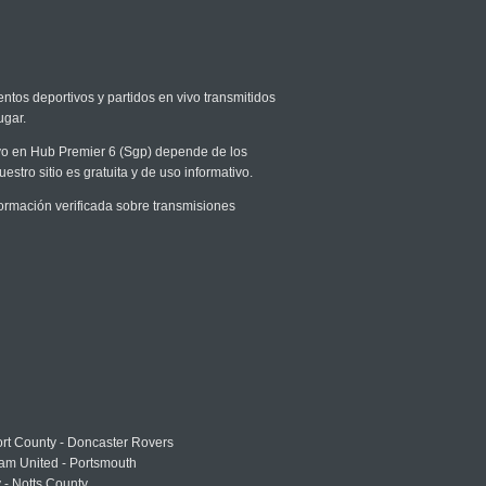
entos deportivos y partidos en vivo transmitidos
ugar.
vivo en Hub Premier 6 (Sgp) depende de los
stro sitio es gratuita y de uso informativo.
rmación verificada sobre transmisiones
rt County - Doncaster Rovers
am United - Portsmouth
 - Notts County