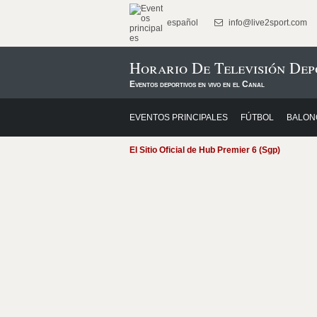
español
info@live2sport.com
Horario De Televisión Dep
Eventos deportivos en vivo en el Canal
EVENTOS PRINCIPALES
FÚTBOL
BALON
El Sitio Oficial de Hub Premier 6 (Sgp)