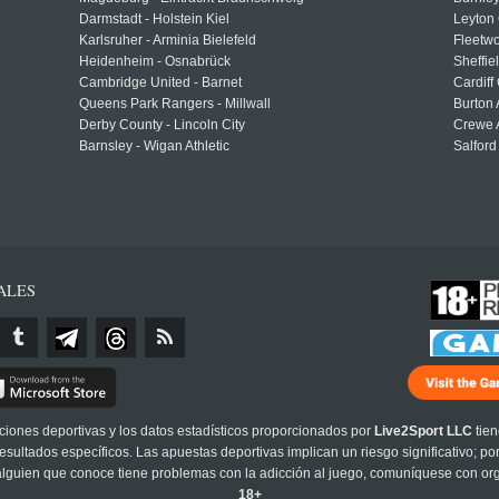
Darmstadt - Holstein Kiel
Leyton 
Karlsruher - Arminia Bielefeld
Fleetwo
Heidenheim - Osnabrück
Sheffi
Cambridge United - Barnet
Cardiff
Queens Park Rangers - Millwall
Burton 
Derby County - Lincoln City
Crewe A
Barnsley - Wigan Athletic
Salford
ALES
cciones deportivas y los datos estadísticos proporcionados por
Live2Sport LLC
tien
sultados específicos. Las apuestas deportivas implican un riesgo significativo; po
 alguien que conoce tiene problemas con la adicción al juego, comuníquese con or
18+