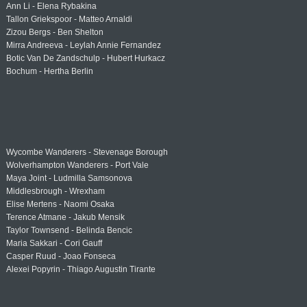
Ann Li - Elena Rybakina
Tallon Griekspoor - Matteo Arnaldi
Zizou Bergs - Ben Shelton
Mirra Andreeva - Leylah Annie Fernandez
Botic Van De Zandschulp - Hubert Hurkacz
Bochum - Hertha Berlin
Wycombe Wanderers - Stevenage Borough
Wolverhampton Wanderers - Port Vale
Maya Joint - Ludmilla Samsonova
Middlesbrough - Wrexham
Elise Mertens - Naomi Osaka
Terence Atmane - Jakub Mensik
Taylor Townsend - Belinda Bencic
Maria Sakkari - Cori Gauff
Casper Ruud - Joao Fonseca
Alexei Popyrin - Thiago Augustin Tirante