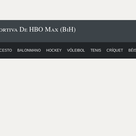
portiva De HBO Max (BiH)
CESTO
BALONMANO
HOCKEY
VÓLEIBOL
TENIS
CRÍQUET
BÉI