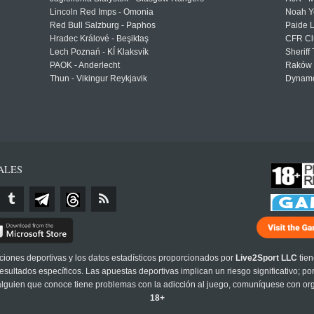
Lincoln Red Imps - Omonia
Noah Y
Red Bull Salzburg - Paphos
Paide 
Hradec Králové - Beşiktaş
CFR Cl
Lech Poznań - KÍ Klaksvík
Sheriff 
PAOK - Anderlecht
Raków 
Thun - Vikingur Reykjavik
Dynamo
ALES
cciones deportivas y los datos estadísticos proporcionados por
Live2Sport LLC
tien
sultados específicos. Las apuestas deportivas implican un riesgo significativo; po
 alguien que conoce tiene problemas con la adicción al juego, comuníquese con or
18+