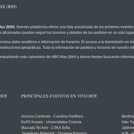
X (BIH)
ax (BiH)
. Nuestra plataforma ofrece una lista actualizada de los próximos eventos 
 aficionados puedan seguir los horarios y detalles de los partidos en un solo lugar
rciona datos analíticos e información de horarios. El acceso a la transmisión en 
restricciones geográficas. Toda la información de partidos y horarios en nuestro siti
partiendo este calendario de HBO Max (BiH) y ahorre tiempo buscando informació
 HOY
PRINCIPALES EVENTOS EN VIVO HOY
Arizona Cardinals - Carolina Panthers
Benfica
KuPS Kuopio - Universitatea Craiova
Inter T
Maccabi Tel Aviv - CSKA Sofia
Jablon
Jagiellonia Białystok - Glasgow Rangers
HJK - M