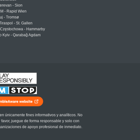
erevan - Sion
LM - Rapid Wien
uj - Tromsø
Tiraspol - St. Gallen
Częstochowa - Hammarby
 Kyiv - Qarabağ Agdam
en únicamente fines informativos y analíticos. No
r favor, juegue de forma responsable y solo con
ganizaciones de apoyo profesional de inmediato.