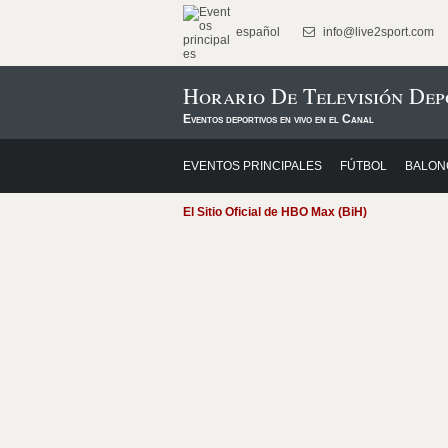
español
info@live2sport.com
Horario De Televisión De
Eventos deportivos en vivo en el Canal
EVENTOS PRINCIPALES
FÚTBOL
BALON
El Sitio Oficial de HBO Max (BiH)