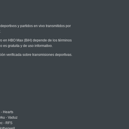
deportivos y partidos en vivo transmitidos por
.
vivo en HBO Max (BiH) depende de los términos
o es gratuita y de uso informativo.
n verificada sobre transmisiones deportivas.
 - Hearts
urku - Vaduz
ec - RFS
otherwell