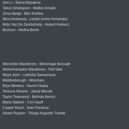
Ann Li - Elena Rybakina
Tallon Griekspoor - Matteo Arnaldi
Zizou Bergs - Ben Shelton
Mirra Andreeva - Leylah Annie Fernandez
Botic Van De Zandschulp - Hubert Hurkacz
Bochum - Hertha Berlin
Wycombe Wanderers - Stevenage Borough
Wolverhampton Wanderers - Port Vale
Maya Joint - Ludmilla Samsonova
Middlesbrough - Wrexham
Elise Mertens - Naomi Osaka
Terence Atmane - Jakub Mensik
Taylor Townsend - Belinda Bencic
Maria Sakkari - Cori Gauff
Casper Ruud - Joao Fonseca
Alexei Popyrin - Thiago Augustin Tirante