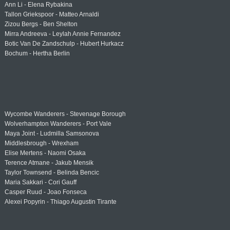
Ann Li - Elena Rybakina
Tallon Griekspoor - Matteo Arnaldi
Zizou Bergs - Ben Shelton
Mirra Andreeva - Leylah Annie Fernandez
Botic Van De Zandschulp - Hubert Hurkacz
Bochum - Hertha Berlin
Wycombe Wanderers - Stevenage Borough
Wolverhampton Wanderers - Port Vale
Maya Joint - Ludmilla Samsonova
Middlesbrough - Wrexham
Elise Mertens - Naomi Osaka
Terence Atmane - Jakub Mensik
Taylor Townsend - Belinda Bencic
Maria Sakkari - Cori Gauff
Casper Ruud - Joao Fonseca
Alexei Popyrin - Thiago Augustin Tirante