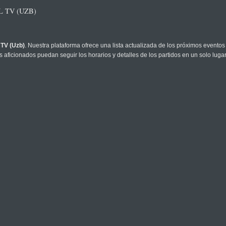
 TV (UZB)
 TV (Uzb)
. Nuestra plataforma ofrece una lista actualizada de los próximos eventos 
 aficionados puedan seguir los horarios y detalles de los partidos en un solo lugar
rciona datos analíticos e información de horarios. El acceso a la transmisión en v
restricciones geográficas. Toda la información de partidos y horarios en nuestro siti
partiendo este calendario de Futbol TV (Uzb) y ahorre tiempo buscando informaci
 HOY
PRINCIPALES EVENTOS EN VIVO HOY
AGF Aarhus - Sabah
Nuno Bo
Fenerbahçe - Sturm Graz
Jessic
Ferencvárosi - Górnik Zabrze
Sloane 
Brann - Apollon Limassol
Jenson