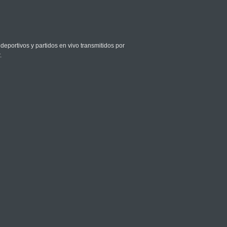
deportivos y partidos en vivo transmitidos por
.
ivo en Futbol TV (Uzb) depende de los términos
o es gratuita y de uso informativo.
ón verificada sobre transmisiones deportivas.
rges - Tomas Martin Etcheverry
a Pegula - Magdalena Frech
Stephens - Belinda Bencic
 Brooksby - Ben Shelton