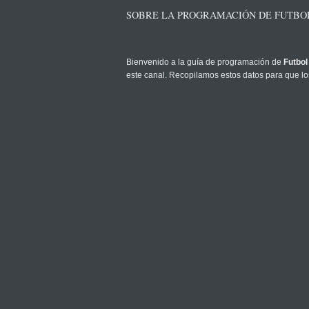
SOBRE LA PROGRAMACIÓN DE FUTBOL
Bienvenido a la guía de programación de
Futbol
este canal. Recopilamos estos datos para que los
Tenga en cuenta que
Live2Sport LLC
solo propo
de su proveedor local y puede estar limitado por 
Ayude a sus amigos a mantenerse informados com
PRINCIPALES CONSEJOS DEPORTIVOS
UEFA Champions League
UEFA Europa League
UEFA Europa Conference League
ATP Montreal