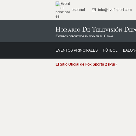
español
info@live2sport.com
Horario De Televisión Depo
Eventos deportivos en vivo en el Canal
EVENTOS PRINCIPALES
FÚTBOL
BALON
El Sitio Oficial de Fox Sports 2 (Pur)