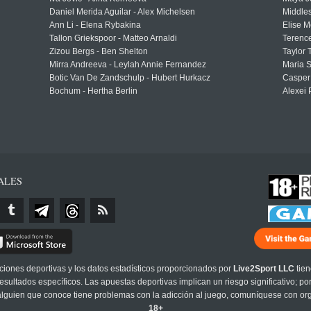
Daniel Merida Aguilar - Alex Michelsen
Middle
Ann Li - Elena Rybakina
Elise M
Tallon Griekspoor - Matteo Arnaldi
Terenc
Zizou Bergs - Ben Shelton
Taylor 
Mirra Andreeva - Leylah Annie Fernandez
Maria S
Botic Van De Zandschulp - Hubert Hurkacz
Casper
Bochum - Hertha Berlin
Alexei 
ALES
cciones deportivas y los datos estadísticos proporcionados por
Live2Sport LLC
tien
sultados específicos. Las apuestas deportivas implican un riesgo significativo; po
 alguien que conoce tiene problemas con la adicción al juego, comuníquese con or
18+