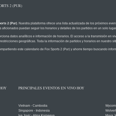
RTS 2 (PUR)
orts 2 (Pur)
. Nuestra plataforma ofrece una lista actualizada de los próximos event
 aficionados puedan seguir los horarios y detalles de los partidos en un solo lugar
rciona datos analíticos e información de horarios. El acceso a la transmisión en v
restricciones geográficas. Toda la información de partidos y horarios en nuestro siti
partiendo este calendario de Fox Sports 2 (Pur) y ahorre tiempo buscando inform
 HOY
PRINCIPALES EVENTOS EN VIVO HOY
Vietnam - Cambodia
Wycomb
Singapore - Indonesia
Wolver
Iva Jovic - Alina Korneeva
Maya J