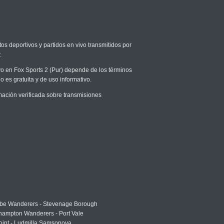
os deportivos y partidos en vivo transmitidos por
.
ivo en Fox Sports 2 (Pur) depende de los términos
o es gratuita y de uso informativo.
ación verificada sobre transmisiones
e Wanderers - Stevenage Borough
hampton Wanderers - Port Vale
oint - Ludmilla Samsonova