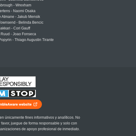
sbrough - Wrexham
ertens - Naomi Osaka
e Atmane - Jakub Mensik
Townsend - Belinda Bencic
akkari - Cori Gauff
 Ruud - Joao Fonseca
Popyrin - Thiago Augustin Tirante
en únicamente fines informativos y analíticos. No
r favor, juegue de forma responsable y solo con
ganizaciones de apoyo profesional de inmediato.