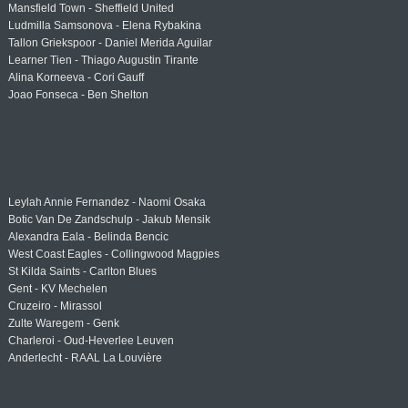
Mansfield Town - Sheffield United
Ludmilla Samsonova - Elena Rybakina
Tallon Griekspoor - Daniel Merida Aguilar
Learner Tien - Thiago Augustin Tirante
Alina Korneeva - Cori Gauff
Joao Fonseca - Ben Shelton
Leylah Annie Fernandez - Naomi Osaka
Botic Van De Zandschulp - Jakub Mensik
Alexandra Eala - Belinda Bencic
West Coast Eagles - Collingwood Magpies
St Kilda Saints - Carlton Blues
Gent - KV Mechelen
Cruzeiro - Mirassol
Zulte Waregem - Genk
Charleroi - Oud-Heverlee Leuven
Anderlecht - RAAL La Louvière