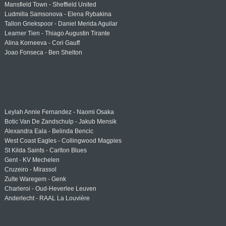
Mansfield Town - Sheffield United
Ludmilla Samsonova - Elena Rybakina
Tallon Griekspoor - Daniel Merida Aguilar
Learner Tien - Thiago Augustin Tirante
Alina Korneeva - Cori Gauff
Joao Fonseca - Ben Shelton
Leylah Annie Fernandez - Naomi Osaka
Botic Van De Zandschulp - Jakub Mensik
Alexandra Eala - Belinda Bencic
West Coast Eagles - Collingwood Magpies
St Kilda Saints - Carlton Blues
Gent - KV Mechelen
Cruzeiro - Mirassol
Zulte Waregem - Genk
Charleroi - Oud-Heverlee Leuven
Anderlecht - RAAL La Louvière