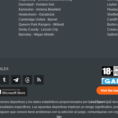
Darmstadt - Holstein Kiel
Leyton 
Karlsruher - Arminia Bielefeld
Fleetwo
Heidenheim - Osnabrück
Sheffi
Cambridge United - Barnet
Cardiff
Queens Park Rangers - Millwall
Burton 
Derby County - Lincoln City
Crewe A
Barnsley - Wigan Athletic
Salford
ALES
cciones deportivas y los datos estadísticos proporcionados por
Live2Sport LLC
tien
sultados específicos. Las apuestas deportivas implican un riesgo significativo; po
 alguien que conoce tiene problemas con la adicción al juego, comuníquese con or
18+