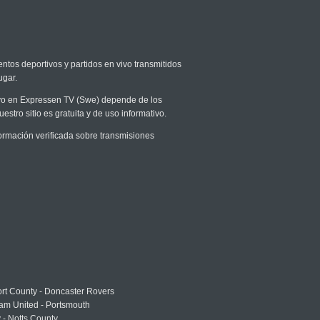
entos deportivos y partidos en vivo transmitidos
ugar.
vivo en Expressen TV (Swe) depende de los
stro sitio es gratuita y de uso informativo.
rmación verificada sobre transmisiones
rt County - Doncaster Rovers
am United - Portsmouth
 - Notts County