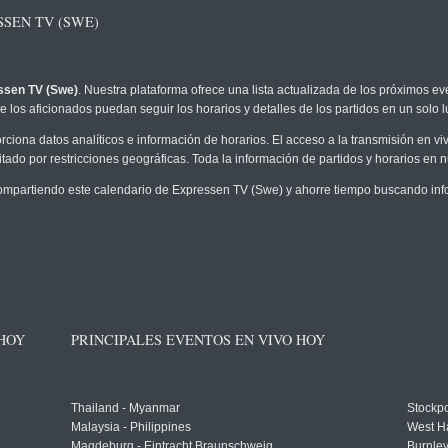
SEN TV (SWE)
ssen TV (Swe)
. Nuestra plataforma ofrece una lista actualizada de los próximos ev
 los aficionados puedan seguir los horarios y detalles de los partidos en un solo l
rciona datos analíticos e información de horarios. El acceso a la transmisión en 
tado por restricciones geográficas. Toda la información de partidos y horarios en nue
mpartiendo este calendario de Expressen TV (Swe) y ahorre tiempo buscando info
 HOY
PRINCIPALES EVENTOS EN VIVO HOY
Thailand - Myanmar
Stockpo
Malaysia - Philippines
West H
Magdeburg - Eintracht Braunschweig
Burnley