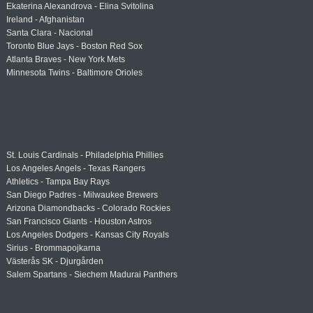
Ekaterina Alexandrova - Elina Svitolina
Ireland - Afghanistan
Santa Clara - Nacional
Toronto Blue Jays - Boston Red Sox
Atlanta Braves - New York Mets
Minnesota Twins - Baltimore Orioles
St. Louis Cardinals - Philadelphia Phillies
Los Angeles Angels - Texas Rangers
Athletics - Tampa Bay Rays
San Diego Padres - Milwaukee Brewers
Arizona Diamondbacks - Colorado Rockies
San Francisco Giants - Houston Astros
Los Angeles Dodgers - Kansas City Royals
Sirius - Brommapojkarna
Västerås SK - Djurgården
Salem Spartans - Siechem Madurai Panthers