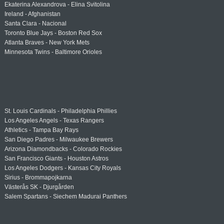
Ekaterina Alexandrova - Elina Svitolina
Ireland - Afghanistan
Santa Clara - Nacional
Toronto Blue Jays - Boston Red Sox
Atlanta Braves - New York Mets
Minnesota Twins - Baltimore Orioles
St. Louis Cardinals - Philadelphia Phillies
Los Angeles Angels - Texas Rangers
Athletics - Tampa Bay Rays
San Diego Padres - Milwaukee Brewers
Arizona Diamondbacks - Colorado Rockies
San Francisco Giants - Houston Astros
Los Angeles Dodgers - Kansas City Royals
Sirius - Brommapojkarna
Västerås SK - Djurgården
Salem Spartans - Siechem Madurai Panthers