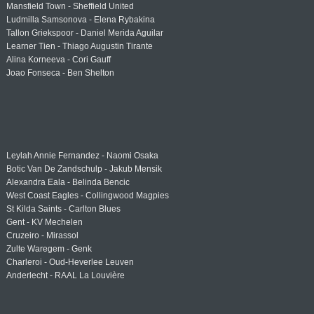
Mansfield Town - Sheffield United
Ludmilla Samsonova - Elena Rybakina
Tallon Griekspoor - Daniel Merida Aguilar
Learner Tien - Thiago Augustin Tirante
Alina Korneeva - Cori Gauff
Joao Fonseca - Ben Shelton
Leylah Annie Fernandez - Naomi Osaka
Botic Van De Zandschulp - Jakub Mensik
Alexandra Eala - Belinda Bencic
West Coast Eagles - Collingwood Magpies
St Kilda Saints - Carlton Blues
Gent - KV Mechelen
Cruzeiro - Mirassol
Zulte Waregem - Genk
Charleroi - Oud-Heverlee Leuven
Anderlecht - RAAL La Louvière