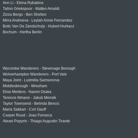
Ann Li - Elena Rybakina
Tallon Griekspoor - Matteo Arnaldi
Zizou Bergs - Ben Shelton
Mirra Andreeva - Leylah Annie Fernandez
Botic Van De Zandschulp - Hubert Hurkacz
Bochum - Hertha Berlin
Wycombe Wanderers - Stevenage Borough
Wolverhampton Wanderers - Port Vale
Maya Joint - Ludmilla Samsonova
Middlesbrough - Wrexham
Elise Mertens - Naomi Osaka
Terence Atmane - Jakub Mensik
Taylor Townsend - Belinda Bencic
Maria Sakkari - Cori Gauff
Casper Ruud - Joao Fonseca
Alexei Popyrin - Thiago Augustin Tirante