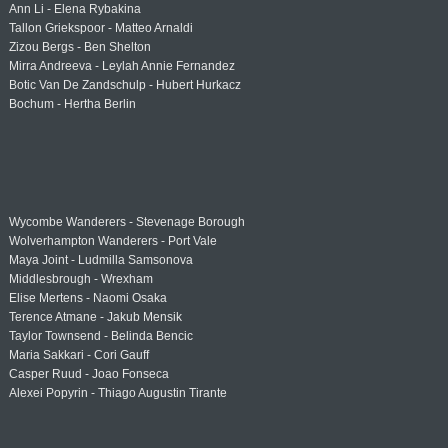
Ann Li - Elena Rybakina
Tallon Griekspoor - Matteo Arnaldi
Zizou Bergs - Ben Shelton
Mirra Andreeva - Leylah Annie Fernandez
Botic Van De Zandschulp - Hubert Hurkacz
Bochum - Hertha Berlin
Wycombe Wanderers - Stevenage Borough
Wolverhampton Wanderers - Port Vale
Maya Joint - Ludmilla Samsonova
Middlesbrough - Wrexham
Elise Mertens - Naomi Osaka
Terence Atmane - Jakub Mensik
Taylor Townsend - Belinda Bencic
Maria Sakkari - Cori Gauff
Casper Ruud - Joao Fonseca
Alexei Popyrin - Thiago Augustin Tirante