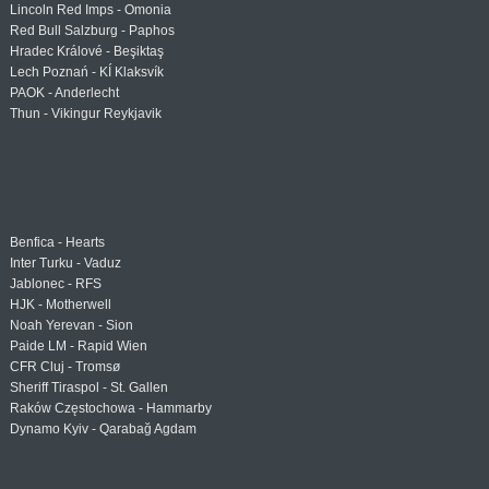
Lincoln Red Imps - Omonia
Red Bull Salzburg - Paphos
Hradec Králové - Beşiktaş
Lech Poznań - KÍ Klaksvík
PAOK - Anderlecht
Thun - Vikingur Reykjavik
Benfica - Hearts
Inter Turku - Vaduz
Jablonec - RFS
HJK - Motherwell
Noah Yerevan - Sion
Paide LM - Rapid Wien
CFR Cluj - Tromsø
Sheriff Tiraspol - St. Gallen
Raków Częstochowa - Hammarby
Dynamo Kyiv - Qarabağ Agdam