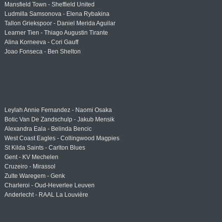
Mansfield Town - Sheffield United
Ludmilla Samsonova - Elena Rybakina
Tallon Griekspoor - Daniel Merida Aguilar
Learner Tien - Thiago Augustin Tirante
Alina Korneeva - Cori Gauff
Joao Fonseca - Ben Shelton
Leylah Annie Fernandez - Naomi Osaka
Botic Van De Zandschulp - Jakub Mensik
Alexandra Eala - Belinda Bencic
West Coast Eagles - Collingwood Magpies
St Kilda Saints - Carlton Blues
Gent - KV Mechelen
Cruzeiro - Mirassol
Zulte Waregem - Genk
Charleroi - Oud-Heverlee Leuven
Anderlecht - RAAL La Louvière