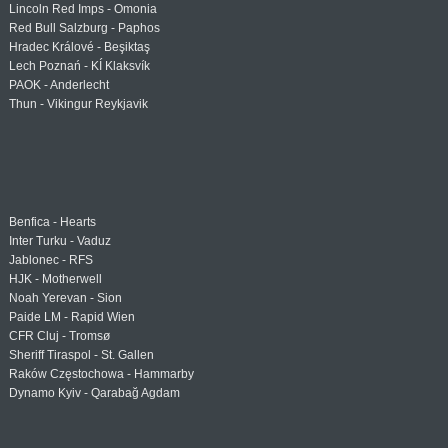
Lincoln Red Imps - Omonia
Red Bull Salzburg - Paphos
Hradec Králové - Beşiktaş
Lech Poznań - KÍ Klaksvík
PAOK - Anderlecht
Thun - Vikingur Reykjavik
Benfica - Hearts
Inter Turku - Vaduz
Jablonec - RFS
HJK - Motherwell
Noah Yerevan - Sion
Paide LM - Rapid Wien
CFR Cluj - Tromsø
Sheriff Tiraspol - St. Gallen
Raków Częstochowa - Hammarby
Dynamo Kyiv - Qarabağ Agdam