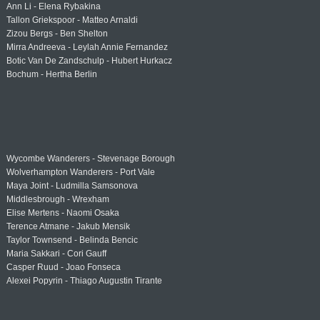
Ann Li - Elena Rybakina
Tallon Griekspoor - Matteo Arnaldi
Zizou Bergs - Ben Shelton
Mirra Andreeva - Leylah Annie Fernandez
Botic Van De Zandschulp - Hubert Hurkacz
Bochum - Hertha Berlin
Wycombe Wanderers - Stevenage Borough
Wolverhampton Wanderers - Port Vale
Maya Joint - Ludmilla Samsonova
Middlesbrough - Wrexham
Elise Mertens - Naomi Osaka
Terence Atmane - Jakub Mensik
Taylor Townsend - Belinda Bencic
Maria Sakkari - Cori Gauff
Casper Ruud - Joao Fonseca
Alexei Popyrin - Thiago Augustin Tirante