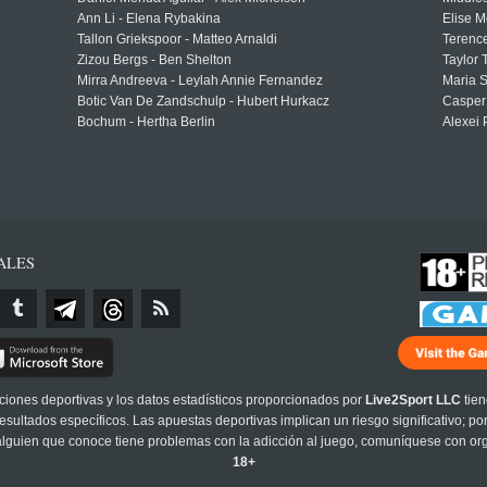
Ann Li - Elena Rybakina
Elise M
Tallon Griekspoor - Matteo Arnaldi
Terenc
Zizou Bergs - Ben Shelton
Taylor 
Mirra Andreeva - Leylah Annie Fernandez
Maria S
Botic Van De Zandschulp - Hubert Hurkacz
Casper
Bochum - Hertha Berlin
Alexei 
ALES
cciones deportivas y los datos estadísticos proporcionados por
Live2Sport LLC
tien
sultados específicos. Las apuestas deportivas implican un riesgo significativo; po
 alguien que conoce tiene problemas con la adicción al juego, comuníquese con or
18+