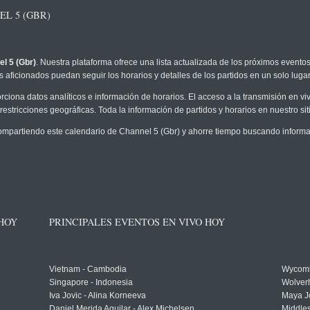
L 5 (GBR)
l 5 (Gbr)
. Nuestra plataforma ofrece una lista actualizada de los próximos eventos
 aficionados puedan seguir los horarios y detalles de los partidos en un solo lugar
rciona datos analíticos e información de horarios. El acceso a la transmisión en 
restricciones geográficas. Toda la información de partidos y horarios en nuestro siti
partiendo este calendario de Channel 5 (Gbr) y ahorre tiempo buscando informaci
 HOY
PRINCIPALES EVENTOS EN VIVO HOY
Vietnam - Cambodia
Wycomb
Singapore - Indonesia
Wolver
Iva Jovic - Alina Korneeva
Maya J
Daniel Merida Aguilar - Alex Michelsen
Middle