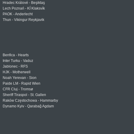
Hradec Králové - Beşiktaş
Lech Poznań - KÍ Klaksvík
PAOK - Anderlecht
Thun - Vikingur Reykjavik
Benfica - Hearts
Inter Turku - Vaduz
Jablonec - RFS
HJK - Motherwell
Noah Yerevan - Sion
Paide LM - Rapid Wien
CFR Cluj - Tromsø
Sheriff Tiraspol - St. Gallen
Raków Częstochowa - Hammarby
Dynamo Kyiv - Qarabağ Agdam