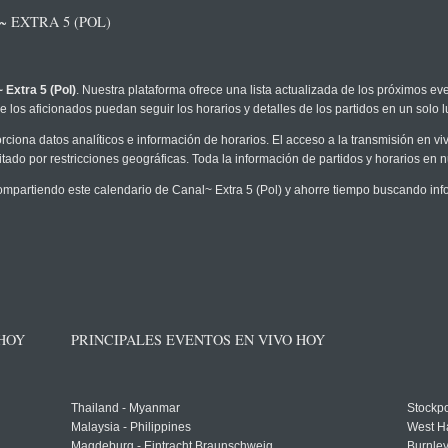
 EXTRA 5 (POL)
 Extra 5 (Pol)
. Nuestra plataforma ofrece una lista actualizada de los próximos eve
 los aficionados puedan seguir los horarios y detalles de los partidos en un solo l
rciona datos analíticos e información de horarios. El acceso a la transmisión en v
tado por restricciones geográficas. Toda la información de partidos y horarios en nue
partiendo este calendario de Canal~ Extra 5 (Pol) y ahorre tiempo buscando info
 HOY
PRINCIPALES EVENTOS EN VIVO HOY
Thailand - Myanmar
Stockpo
Malaysia - Philippines
West H
Magdeburg - Eintracht Braunschweig
Burnley