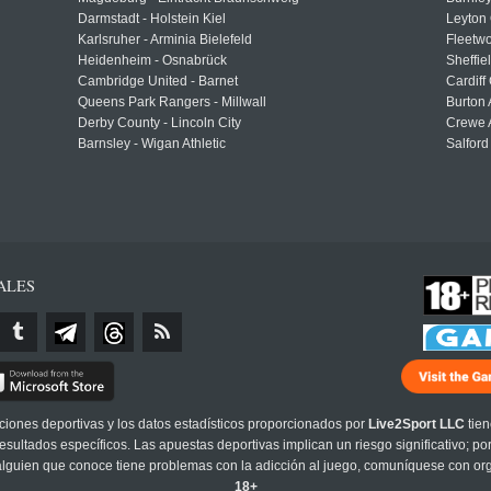
Darmstadt - Holstein Kiel
Leyton 
Karlsruher - Arminia Bielefeld
Fleetwo
Heidenheim - Osnabrück
Sheffi
Cambridge United - Barnet
Cardiff
Queens Park Rangers - Millwall
Burton 
Derby County - Lincoln City
Crewe A
Barnsley - Wigan Athletic
Salford
ALES
cciones deportivas y los datos estadísticos proporcionados por
Live2Sport LLC
tien
sultados específicos. Las apuestas deportivas implican un riesgo significativo; po
 alguien que conoce tiene problemas con la adicción al juego, comuníquese con or
18+