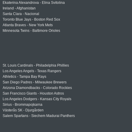
Ekaterina Alexandrova - Elina Svitolina
Ireland - Afghanistan
Santa Clara - Nacional
Toronto Blue Jays - Boston Red Sox
Atlanta Braves - New York Mets
Minnesota Twins - Baltimore Orioles
St. Louis Cardinals - Philadelphia Phillies
Los Angeles Angels - Texas Rangers
Athletics - Tampa Bay Rays
San Diego Padres - Milwaukee Brewers
Arizona Diamondbacks - Colorado Rockies
San Francisco Giants - Houston Astros
Los Angeles Dodgers - Kansas City Royals
Sirius - Brommapojkarna
Västerås SK - Djurgården
Salem Spartans - Siechem Madurai Panthers