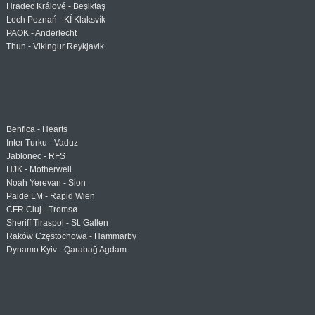
Hradec Králové - Beşiktaş
Lech Poznań - KÍ Klaksvík
PAOK - Anderlecht
Thun - Vikingur Reykjavik
Benfica - Hearts
Inter Turku - Vaduz
Jablonec - RFS
HJK - Motherwell
Noah Yerevan - Sion
Paide LM - Rapid Wien
CFR Cluj - Tromsø
Sheriff Tiraspol - St. Gallen
Raków Częstochowa - Hammarby
Dynamo Kyiv - Qarabağ Agdam