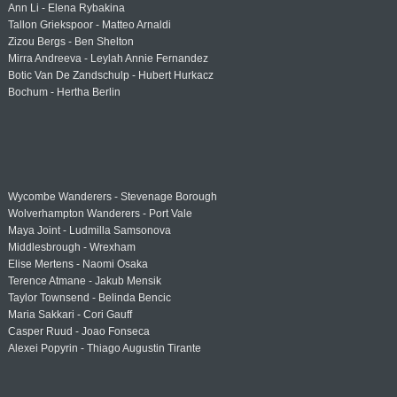
Ann Li - Elena Rybakina
Tallon Griekspoor - Matteo Arnaldi
Zizou Bergs - Ben Shelton
Mirra Andreeva - Leylah Annie Fernandez
Botic Van De Zandschulp - Hubert Hurkacz
Bochum - Hertha Berlin
Wycombe Wanderers - Stevenage Borough
Wolverhampton Wanderers - Port Vale
Maya Joint - Ludmilla Samsonova
Middlesbrough - Wrexham
Elise Mertens - Naomi Osaka
Terence Atmane - Jakub Mensik
Taylor Townsend - Belinda Bencic
Maria Sakkari - Cori Gauff
Casper Ruud - Joao Fonseca
Alexei Popyrin - Thiago Augustin Tirante