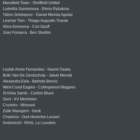
Mansfield Town - Sheffield United
Ludmilla Samsonova - Elena Rybakina
Tallon Griekspoor - Daniel Merida Aguilar
Learner Tien - Thiago Augustin Tirante
Alina Korneeva - Cori Gauff
Joao Fonseca - Ben Shelton
Leylah Annie Fernandez - Naomi Osaka
Botic Van De Zandschulp - Jakub Mensik
Alexandra Eala - Belinda Bencic
West Coast Eagles - Collingwood Magpies
St Kilda Saints - Carlton Blues
Gent - KV Mechelen
Cruzeiro - Mirassol
Zulte Waregem - Genk
Charleroi - Oud-Heverlee Leuven
Anderlecht - RAAL La Louvière