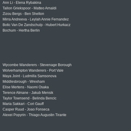
Ann Li - Elena Rybakina
Tallon Griekspoor - Matteo Arnaldi
Zizou Bergs - Ben Shelton
Mirra Andreeva - Leylah Annie Fernandez
Botic Van De Zandschulp - Hubert Hurkacz
Bochum - Hertha Berlin
Wycombe Wanderers - Stevenage Borough
Wolverhampton Wanderers - Port Vale
Maya Joint - Ludmilla Samsonova
Middlesbrough - Wrexham
Elise Mertens - Naomi Osaka
Terence Atmane - Jakub Mensik
Taylor Townsend - Belinda Bencic
Maria Sakkari - Cori Gauff
Casper Ruud - Joao Fonseca
Alexei Popyrin - Thiago Augustin Tirante