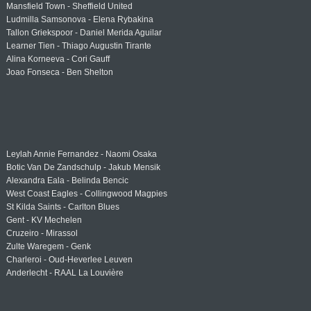
Mansfield Town - Sheffield United
Ludmilla Samsonova - Elena Rybakina
Tallon Griekspoor - Daniel Merida Aguilar
Learner Tien - Thiago Augustin Tirante
Alina Korneeva - Cori Gauff
Joao Fonseca - Ben Shelton
Leylah Annie Fernandez - Naomi Osaka
Botic Van De Zandschulp - Jakub Mensik
Alexandra Eala - Belinda Bencic
West Coast Eagles - Collingwood Magpies
St Kilda Saints - Carlton Blues
Gent - KV Mechelen
Cruzeiro - Mirassol
Zulte Waregem - Genk
Charleroi - Oud-Heverlee Leuven
Anderlecht - RAAL La Louvière