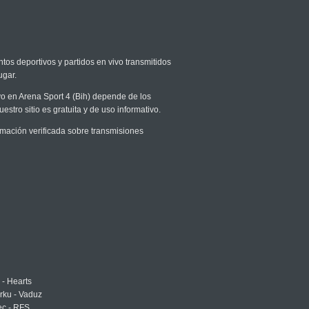
ntos deportivos y partidos en vivo transmitidos
ugar.
ivo en Arena Sport 4 (Bih) depende de los
stro sitio es gratuita y de uso informativo.
mación verificada sobre transmisiones
 - Hearts
urku - Vaduz
ec - RFS