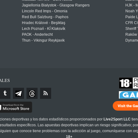
Jagiellonia Białystok - Glasgow Rangers
HJK - M
Lincoln Red Imps - Omonia
Noah Y
Red Bull Salzburg - Paphos
Paide 
Hradec Králové - Beşiktaş
CFR Cl
Lech Poznań - KÍ Klaksvík
Sheriff 
PAOK - Anderlecht
Raków 
Thun - Vikingur Reykjavik
Dynamo
ALES
cciones deportivas y los datos estadísticos proporcionados por
Live2Sport LLC
tien
sultados específicos. Las apuestas deportivas implican un riesgo significativo; po
 alguien que conoce tiene problemas con la adicción al juego, comuníquese con or
18+