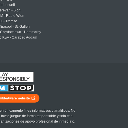
otherwell
erevan - Sion
LM - Rapid Wien
uj - Tromsø
Tiraspol - St. Gallen
Częstochowa - Hammarby
 Kyiv - Qarabağ Agdam
en únicamente fines informativos y analíticos. No
r favor, juegue de forma responsable y solo con
ganizaciones de apoyo profesional de inmediato.