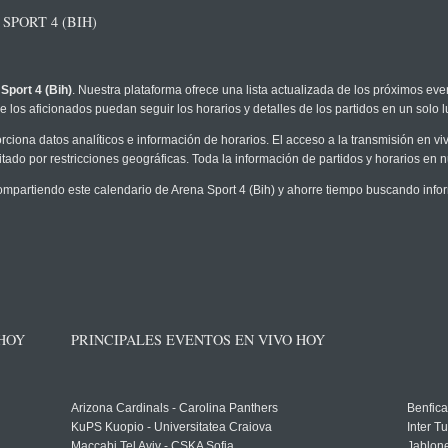
PORT 4 (BIH)
Sport 4 (Bih)
. Nuestra plataforma ofrece una lista actualizada de los próximos eve
 los aficionados puedan seguir los horarios y detalles de los partidos en un solo l
rciona datos analíticos e información de horarios. El acceso a la transmisión en v
tado por restricciones geográficas. Toda la información de partidos y horarios en nue
partiendo este calendario de Arena Sport 4 (Bih) y ahorre tiempo buscando infor
 HOY
PRINCIPALES EVENTOS EN VIVO HOY
Arizona Cardinals - Carolina Panthers
Benfica
KuPS Kuopio - Universitatea Craiova
Inter T
Maccabi Tel Aviv - CSKA Sofia
Jablon