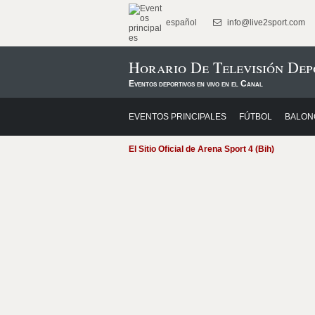
español
info@live2sport.com
Horario De Televisión Dep
Eventos deportivos en vivo en el Canal
EVENTOS PRINCIPALES
FÚTBOL
BALON
El Sitio Oficial de Arena Sport 4 (Bih)