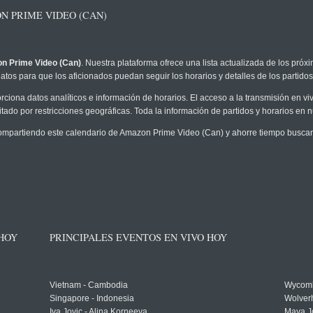
 PRIME VIDEO (CAN)
n Prime Video (Can)
. Nuestra plataforma ofrece una lista actualizada de los próx
atos para que los aficionados puedan seguir los horarios y detalles de los partidos
rciona datos analíticos e información de horarios. El acceso a la transmisión en
tado por restricciones geográficas. Toda la información de partidos y horarios en nue
mpartiendo este calendario de Amazon Prime Video (Can) y ahorre tiempo buscand
 HOY
PRINCIPALES EVENTOS EN VIVO HOY
Vietnam - Cambodia
Wycomb
Singapore - Indonesia
Wolver
Iva Jovic - Alina Korneeva
Maya J