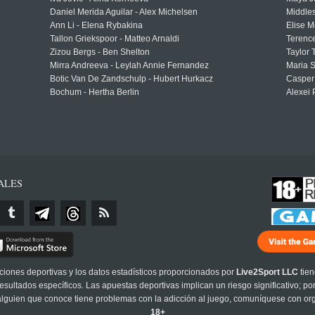
Daniel Merida Aguilar - Alex Michelsen
Middle
Ann Li - Elena Rybakina
Elise M
Tallon Griekspoor - Matteo Arnaldi
Terenc
Zizou Bergs - Ben Shelton
Taylor 
Mirra Andreeva - Leylah Annie Fernandez
Maria S
Botic Van De Zandschulp - Hubert Hurkacz
Casper
Bochum - Hertha Berlin
Alexei 
ALES
cciones deportivas y los datos estadísticos proporcionados por
Live2Sport LLC
tien
sultados específicos. Las apuestas deportivas implican un riesgo significativo; po
 alguien que conoce tiene problemas con la adicción al juego, comuníquese con or
18+