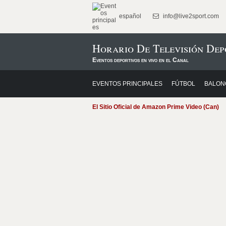
español
info@live2sport.com
Horario De Televisión Dep
Eventos deportivos en vivo en el Canal
EVENTOS PRINCIPALES
FÚTBOL
BALON
El Sitio Oficial de Amazon Prime Video (Can)