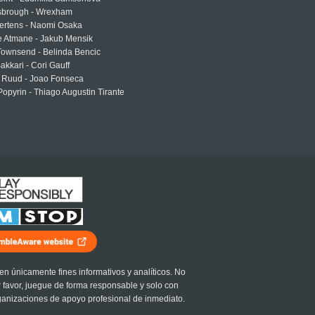
sbrough - Wrexham
ertens - Naomi Osaka
e Atmane - Jakub Mensik
Townsend - Belinda Bencic
akkari - Cori Gauff
 Ruud - Joao Fonseca
Popyrin - Thiago Augustin Tirante
en únicamente fines informativos y analíticos. No
r favor, juegue de forma responsable y solo con
ganizaciones de apoyo profesional de inmediato.