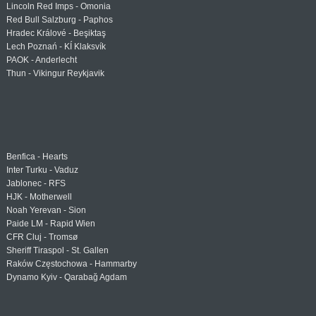
Lincoln Red Imps - Omonia
Red Bull Salzburg - Paphos
Hradec Králové - Beşiktaş
Lech Poznań - KÍ Klaksvík
PAOK - Anderlecht
Thun - Vikingur Reykjavik
Benfica - Hearts
Inter Turku - Vaduz
Jablonec - RFS
HJK - Motherwell
Noah Yerevan - Sion
Paide LM - Rapid Wien
CFR Cluj - Tromsø
Sheriff Tiraspol - St. Gallen
Raków Częstochowa - Hammarby
Dynamo Kyiv - Qarabağ Agdam