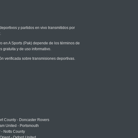
deportivos y partidos en vivo transmitidos por
.
ivo en A Sports (Pak) depende de los términos de
s gratuita y de uso informativo.
n verificada sobre transmisiones deportivas.
rt County - Doncaster Rovers
am United - Portsmouth
 - Notts County
Orient - Oxford United