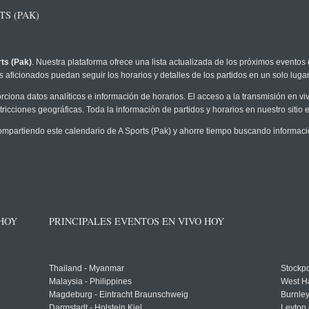
S (PAK)
ts (Pak)
. Nuestra plataforma ofrece una lista actualizada de los próximos eventos 
 aficionados puedan seguir los horarios y detalles de los partidos en un solo lugar
rciona datos analíticos e información de horarios. El acceso a la transmisión en v
ricciones geográficas. Toda la información de partidos y horarios en nuestro sitio e
partiendo este calendario de A Sports (Pak) y ahorre tiempo buscando informació
 HOY
PRINCIPALES EVENTOS EN VIVO HOY
Thailand - Myanmar
Stockpo
Malaysia - Philippines
West H
Magdeburg - Eintracht Braunschweig
Burnley
Darmstadt - Holstein Kiel
Leyton 