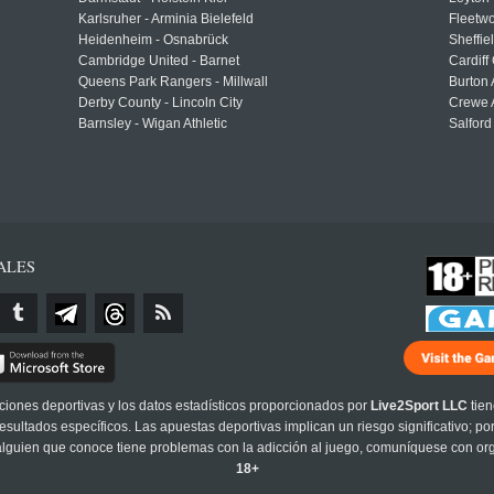
Karlsruher - Arminia Bielefeld
Fleetwo
Heidenheim - Osnabrück
Sheffi
Cambridge United - Barnet
Cardiff
Queens Park Rangers - Millwall
Burton 
Derby County - Lincoln City
Crewe A
Barnsley - Wigan Athletic
Salford
ALES
cciones deportivas y los datos estadísticos proporcionados por
Live2Sport LLC
tien
sultados específicos. Las apuestas deportivas implican un riesgo significativo; po
 alguien que conoce tiene problemas con la adicción al juego, comuníquese con or
18+