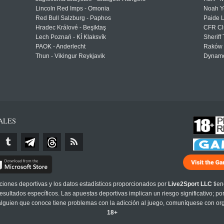
Lincoln Red Imps - Omonia
Noah Y
Red Bull Salzburg - Paphos
Paide 
Hradec Králové - Beşiktaş
CFR Cl
Lech Poznań - KÍ Klaksvík
Sheriff 
PAOK - Anderlecht
Raków 
Thun - Vikingur Reykjavik
Dynamo
ALES
cciones deportivas y los datos estadísticos proporcionados por
Live2Sport LLC
tien
sultados específicos. Las apuestas deportivas implican un riesgo significativo; po
 alguien que conoce tiene problemas con la adicción al juego, comuníquese con or
18+