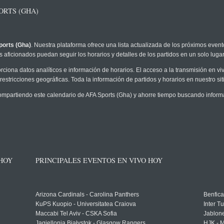
ORTS (GHA)
ports (Gha)
. Nuestra plataforma ofrece una lista actualizada de los próximos event
 aficionados puedan seguir los horarios y detalles de los partidos en un solo lugar
rciona datos analíticos e información de horarios. El acceso a la transmisión en v
restricciones geográficas. Toda la información de partidos y horarios en nuestro siti
partiendo este calendario de AFA Sports (Gha) y ahorre tiempo buscando informac
 HOY
PRINCIPALES EVENTOS EN VIVO HOY
Arizona Cardinals - Carolina Panthers
Benfica
KuPS Kuopio - Universitatea Craiova
Inter T
Maccabi Tel Aviv - CSKA Sofia
Jablon
Jagiellonia Białystok - Glasgow Rangers
HJK - M