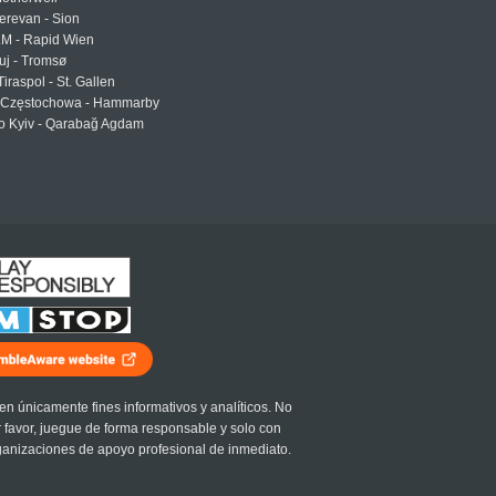
erevan - Sion
LM - Rapid Wien
uj - Tromsø
Tiraspol - St. Gallen
Częstochowa - Hammarby
 Kyiv - Qarabağ Agdam
en únicamente fines informativos y analíticos. No
r favor, juegue de forma responsable y solo con
ganizaciones de apoyo profesional de inmediato.