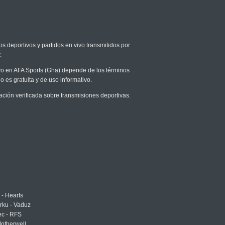
os deportivos y partidos en vivo transmitidos por
.
ivo en AFA Sports (Gha) depende de los términos
o es gratuita y de uso informativo.
ión verificada sobre transmisiones deportivas.
 - Hearts
urku - Vaduz
ec - RFS
otherwell