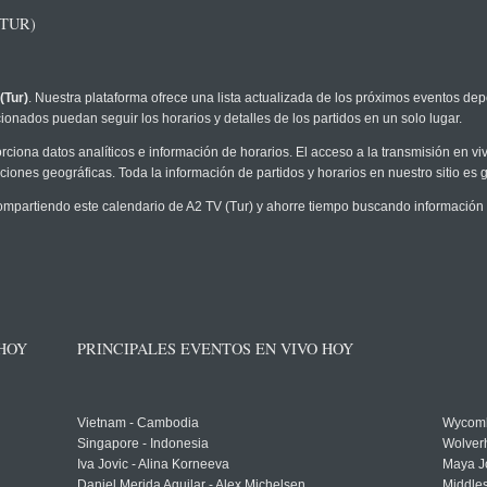
TUR)
(Tur)
. Nuestra plataforma ofrece una lista actualizada de los próximos eventos depo
ionados puedan seguir los horarios y detalles de los partidos en un solo lugar.
rciona datos analíticos e información de horarios. El acceso a la transmisión en v
ciones geográficas. Toda la información de partidos y horarios en nuestro sitio es g
partiendo este calendario de A2 TV (Tur) y ahorre tiempo buscando información v
 HOY
PRINCIPALES EVENTOS EN VIVO HOY
Vietnam - Cambodia
Wycomb
Singapore - Indonesia
Wolver
Iva Jovic - Alina Korneeva
Maya J
Daniel Merida Aguilar - Alex Michelsen
Middle