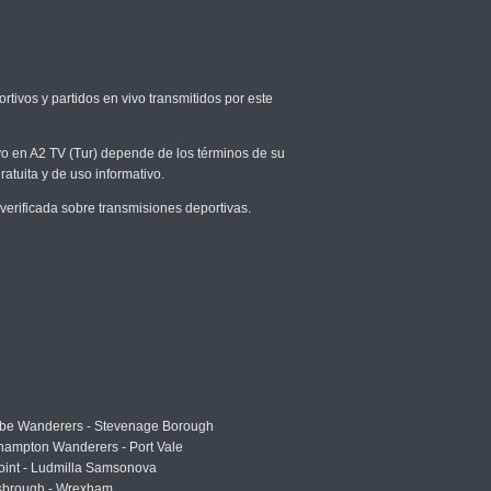
rtivos y partidos en vivo transmitidos por este
ivo en A2 TV (Tur) depende de los términos de su
ratuita y de uso informativo.
erificada sobre transmisiones deportivas.
e Wanderers - Stevenage Borough
hampton Wanderers - Port Vale
oint - Ludmilla Samsonova
sbrough - Wrexham