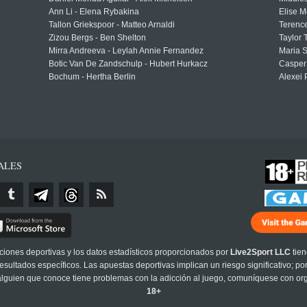
Ann Li - Elena Rybakina
Elise M
Tallon Griekspoor - Matteo Arnaldi
Terenc
Zizou Bergs - Ben Shelton
Taylor 
Mirra Andreeva - Leylah Annie Fernandez
Maria S
Botic Van De Zandschulp - Hubert Hurkacz
Casper
Bochum - Hertha Berlin
Alexei 
ALES
cciones deportivas y los datos estadísticos proporcionados por
Live2Sport LLC
tien
sultados específicos. Las apuestas deportivas implican un riesgo significativo; po
 alguien que conoce tiene problemas con la adicción al juego, comuníquese con or
18+